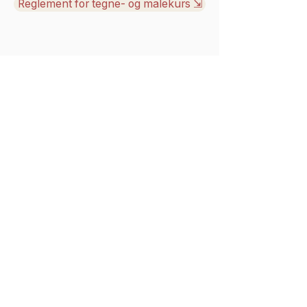
Reglement for tegne- og malekurs ⇲
Klar for å
starte?
Påmelding er uforpliktende. Vi
kontakter deg for å finne riktig kurs og
avtale tid.
Meld deg på
Kreativitet, mestring og fellesskap siden 2004.